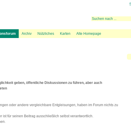
S
 rechtliche Aktivitäten
ugrouten
Mediation
Fluglärmmessung des DFLD
Bevölkerungsdichte und Flugspuren
Hintergrundinformation
Lärmteppiche Starts
Beschwerde über Fl
38 BIs
ionsforum
Archiv
Nützliches
Karten
Alte Homepage
ichkeit geben, öffentliche Diskussionen zu führen, aber auch
beten
ngen oder andere vergleichbare Entgleisungen, haben im Forum nichts zu
ist für seinen Beitrag ausschließlich selbst verantwortlich.
hen.