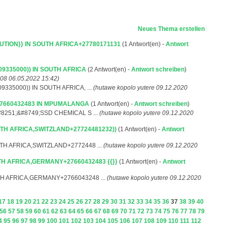
Neues Thema erstellen
TION}} IN SOUTH AFRICA+27780171131
(1 Antwort(en) -
Antwort
09335000)) IN SOUTH AFRICA
(2 Antwort(en) -
Antwort schreiben
)
8 06.05.2022 15:42)
9335000)) IN SOUTH AFRICA, ...
(hutawe kopolo yutere 09.12.2020
7660432483 IN MPUMALANGA
(1 Antwort(en) -
Antwort schreiben
)
#8251;&#8749;SSD CHEMICAL S ...
(hutawe kopolo yutere 09.12.2020
UTH AFRICA,SWITZLAND+27724481232))
(1 Antwort(en) -
Antwort
TH AFRICA,SWITZLAND+2772448 ...
(hutawe kopolo yutere 09.12.2020
TH AFRICA,GERMANY+27660432483 {{}}
(1 Antwort(en) -
Antwort
TH AFRICA,GERMANY+2766043248 ...
(hutawe kopolo yutere 09.12.2020
17
18
19
20
21
22
23
24
25
26
27
28
29
30
31
32
33
34
35
36
37
38
39
40
56
57
58
59
60
61
62
63
64
65
66
67
68
69
70
71
72
73
74
75
76
77
78
79
4
95
96
97
98
99
100
101
102
103
104
105
106
107
108
109
110
111
112