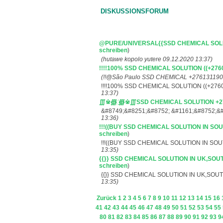
DISKUSSIONSFORUM
@PURE/UNIVERSAL{{SSD CHEMICAL SOLU
schreiben
)
(hutawe kopolo yutere 09.12.2020 13:37)
!!!!100% SSD CHEMICAL SOLUTION ((+276
(!!@São Paulo SSD CHEMICAL +2761311900
!!!!100% SSD CHEMICAL SOLUTION ((+2760
13:37)
∭※∰ ҉∰※∭SSD CHEMICAL SOLUTION +2
&#8749;&#8251;&#8752; &#1161;&#8752;&
13:36)
!!!((BUY SSD CHEMICAL SOLUTION IN SO
schreiben
)
!!!((BUY SSD CHEMICAL SOLUTION IN SOU
13:35)
{{}} SSD CHEMICAL SOLUTION IN UK,SOU
schreiben
)
{{}} SSD CHEMICAL SOLUTION IN UK,SOU
13:35)
Zurück
1
2
3
4
5
6
7
8
9
10
11
12
13
14
15
16
41
42
43
44
45
46
47
48
49
50
51
52
53
54
55
80
81
82
83
84
85
86
87
88
89
90
91
92
93
9