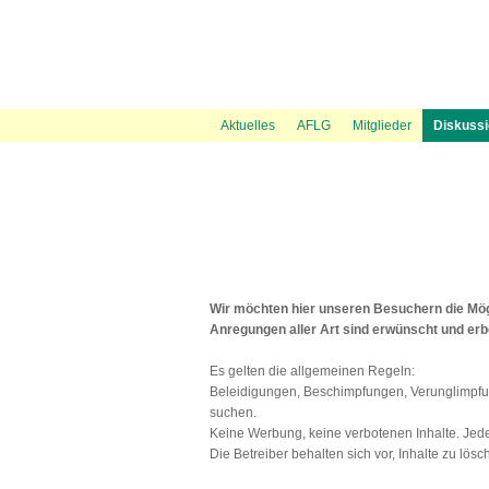
News Ticker
Über uns
UVP Unterlagen
Politik
Flugspuren
Flugbeschränkungsgebiet Wien
Presse
Information
Flugwetter
UVP Verfahren
Amtshaftungsklage
Recht
Gästebuch
Austrowetter
Laufende
UVE Fl
Aktuelles
AFLG
Mitglieder
Diskuss
Wir möchten hier unseren Besuchern die Mögl
Anregungen aller Art sind erwünscht und er
Es gelten die allgemeinen Regeln:
Beleidigungen, Beschimpfungen, Verunglimpfu
suchen.
Keine Werbung, keine verbotenen Inhalte. Jeder 
Die Betreiber behalten sich vor, Inhalte zu lösc