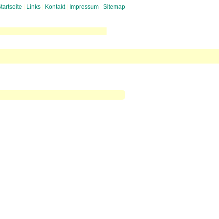
tartseite
|
Links
|
Kontakt
|
Impressum
|
Sitemap
uglaerm
 gegen Mediation