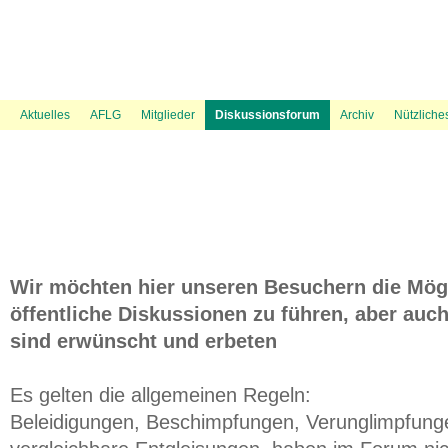
News Ticker
Über uns
UVP Unterlagen
Politik
Flugspuren
Flugbeschränkungsgebiet Wien
Presse
Information
Flugwetter
UVP Verfahren
Amtshaftungsklage
Recht
Gästebuch
Austrowetter
Laufende rechtliche Aktivitäten
UVE Flugrouten
Mediation
Fluglärmmessung des DFLD
Bevölkerungsdichte 
Aktuelles
AFLG
Mitglieder
Diskussionsforum
Archiv
Nützliche
Wir möchten hier unseren Besuchern die Mögl
öffentliche Diskussionen zu führen, aber auch
sind erwünscht und erbeten
Es gelten die allgemeinen Regeln:
Beleidigungen, Beschimpfungen, Verunglimpfung